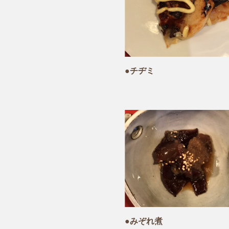
●チヂミ
●みぞれ煮